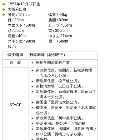
1957年10月27日生
大阪府出身
身長 / 157cm
体重 / 44kg
靴 / 23cm
胸囲 / 82cm
ウエスト / 60cm
ヒップ / 85cm
頭 / 55cm
首 / 30.5cm
肩幅 / 40cm
ゆき丈 / 74cm
ズボン丈 / 99cm
股下 / 68cm
服 / 9
特技/趣味
日本舞踊（花柳若邑）
経 歴
桐朋学園演劇科卒業
新歌舞伎座、御園座、新橋演舞場
「五木ひろし公演」
新歌舞伎座「松平健公演」
新橋演舞場「三田佳子公演」
新歌舞伎座、新橋演舞場、新宿コマ
「舟木一夫公演」
御園座「里見浩太朗公演」
STAGE
御園座、博多座、明治座「北大路欣
也公演」
新歌舞伎座「川中美幸公演」
明治座 菊川怜公演「五辧の椿」
新歌舞伎座、御園座、博多座 石川さ
ゆり公演「長崎ぶらぶら節」
他多数