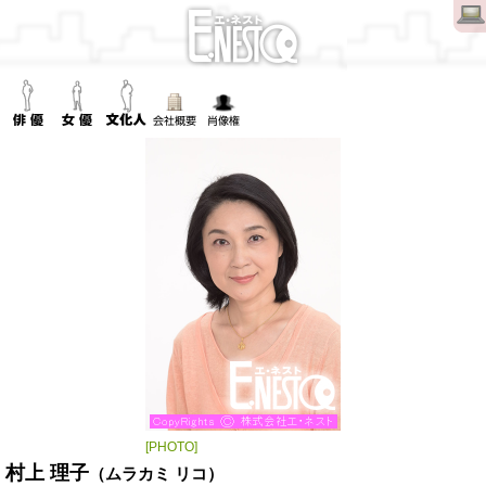
[PHOTO]
村上 理子
（ムラカミ リコ）