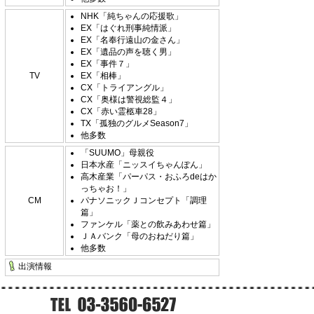
NHK「純ちゃんの応援歌」
EX「はぐれ刑事純情派」
EX「名奉行遠山の金さん」
EX「遺品の声を聴く男」
EX「事件７」
TV
EX「相棒」
CX「トライアングル」
CX「奥様は警視総監４」
CX「赤い霊柩車28」
TX「孤独のグルメSeason7」
他多数
「SUUMO」母親役
日本水産「ニッスイちゃんぽん」
高木産業「パーパス・おふろdeはか
っちゃお！」
CM
パナソニックＪコンセプト「調理
篇」
ファンケル「薬との飲みあわせ篇」
ＪＡバンク「母のおねだり篇」
他多数
出演情報