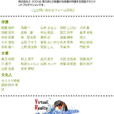
お問い合わせフォーム[SSL]
俳優
新藤 栄作
花柳 一
山本 まなぶ
高松 しげお
小沢 象
清郷 流号
若林 豪
中山 将志
冨江 洋平
倉澤 卓裕
木谷 匡勝
泉 堅太郎
勝亦 正
遠藤 綱幸
澄人
小川 逹也
山田 アキラ
蒼島 えいすけ
丸本 育寿
神山 拓也
辛島 陽一
上野 哲太郎
菅原 しん
手塚 学
門田 学
女優
麻乃 佳世
村上 理子
品川 恵子
大田 沙也加
宮園 純子
汀 夏子
鳥居ちゃちゃ
山咲 カンナ
伊藤 友里恵
愛川 裕子
山田 光真
安井 摩耶
文化人
カリスマ研修
講師:田中 孝
治