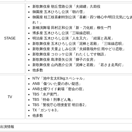
新歌舞伎座 朝丘雪路公演「夫婦纏」久助役
御園座 五木ひろし公演「朝の雪」
御園座 桂三枝喜劇特別公演「喜劇・四ツ橋心中/明日元気にな
れ！」
新橋演舞場 田村正和公演「新・刀化粧」柳生一門
博多座 五木ひろし公演「三味線恋唄」
STAGE
明治座 五木ひろし公演「人生又六」「紺屋と高尾」
新歌舞伎座 五木ひろし公演「泥棒と若殿」「三味線恋唄」
新歌舞伎座 天童よしみ公演「夫婦善哉外伝 雨やどり恋歌」
新歌舞伎座 コロッケ公演「わたくしです物語」
新歌舞伎座 島津亜矢公演「獅子の女房」
新歌舞伎座 山内惠介公演「泥棒と若殿」「若さま走馬灯」
他多数
NTV「池中玄太83kgスペシャル」
ANB「傷ついた愛の赤い疑惑」
ANB土曜ワイド劇場「密会の宿」
TBS「水戸黄門」
TV
TBS「特命！刑事どん亀」
TBS「警視庁心理捜査官 明日香2」
TX「ガンリキ3」
他多数
出演情報