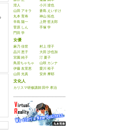
澄人
小川 逹也
山田 アキラ
蒼島 えいすけ
丸本 育寿
神山 拓也
あ
辛島 陽一
上野 哲太郎
菅原 しん
手塚 学
門田 学
女優
麻乃 佳世
村上 理子
品川 恵子
大田 沙也加
宮園 純子
汀 夏子
鳥居ちゃちゃ
山咲 カンナ
伊藤 友里恵
愛川 裕子
山田 光真
安井 摩耶
文化人
カリスマ研修講師:田中 孝治