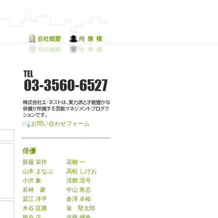
お問い合わせフォーム
俳優
新藤 栄作
花柳 一
山本 まなぶ
高松 しげお
小沢 象
清郷 流号
若林 豪
中山 将志
冨江 洋平
倉澤 卓裕
木谷 匡勝
泉 堅太郎
勝亦 正
遠藤 綱幸