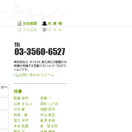
お問い合わせフォーム
ーボー
俳優
新藤 栄作
花柳 一
山本 まなぶ
高松 しげお
小沢 象
清郷 流号
若林 豪
中山 将志
冨江 洋平
倉澤 卓裕
木谷 匡勝
泉 堅太郎
勝亦 正
遠藤 綱幸