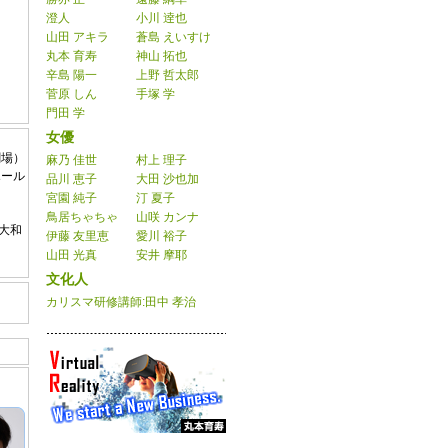
澄人
小川 逹也
山田 アキラ
蒼島 えいすけ
丸本 育寿
神山 拓也
辛島 陽一
上野 哲太郎
菅原 しん
手塚 学
門田 学
女優
劇場）
麻乃 佳世
村上 理子
ホール
品川 恵子
大田 沙也加
宮園 純子
汀 夏子
鳥居ちゃちゃ
山咲 カンナ
大和
伊藤 友里恵
愛川 裕子
山田 光真
安井 摩耶
文化人
カリスマ研修講師:田中 孝治
）