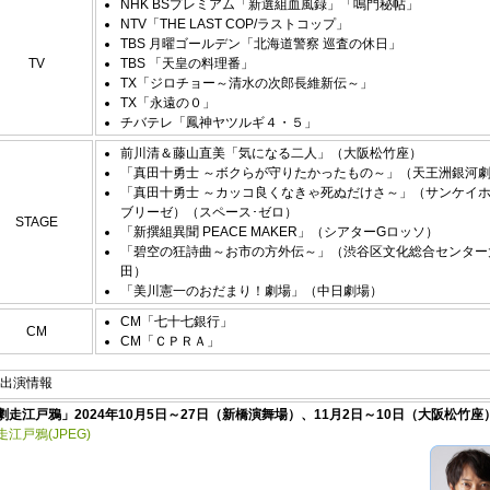
NHK BSプレミアム「新選組血風録」「鳴門秘帖」
NTV「THE LAST COP/ラストコップ」
TBS 月曜ゴールデン「北海道警察 巡査の休日」
TV
TBS 「天皇の料理番」
TX「ジロチョー～清水の次郎長維新伝～」
TX「永遠の０」
チバテレ「鳳神ヤツルギ４・５」
前川清＆藤山直美「気になる二人」（大阪松竹座）
「真田十勇士 ～ボクらが守りたかったもの～」（天王洲銀河
「真田十勇士 ～カッコ良くなきゃ死ぬだけさ～」（サンケイ
ブリーゼ）（スペース･ゼロ）
STAGE
「新撰組異聞 PEACE MAKER」（シアターGロッソ）
「碧空の狂詩曲～お市の方外伝～」（渋谷区文化総合センター
田）
「美川憲一のおだまり！劇場」（中日劇場）
CM「七十七銀行」
CM
CM「ＣＰＲＡ」
出演情報
劇走江戸鴉」2024年10月5日～27日（新橋演舞場）、11月2日～10日（大阪松竹座
走江戸鴉(JPEG)