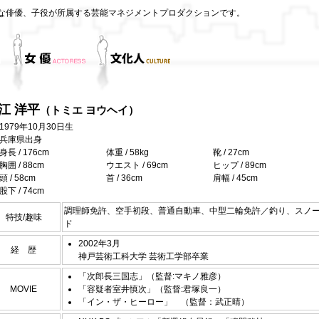
な俳優、子役が所属する芸能マネジメントプロダクションです。
江 洋平
（トミエ ヨウヘイ）
1979年10月30日生
兵庫県出身
身長 / 176cm
体重 / 58kg
靴 / 27cm
胸囲 / 88cm
ウエスト / 69cm
ヒップ / 89cm
頭 / 58cm
首 / 36cm
肩幅 / 45cm
股下 / 74cm
調理師免許、空手初段、普通自動車、中型二輪免許／釣り、スノ
特技/趣味
ド
2002年3月
経 歴
神戸芸術工科大学 芸術工学部卒業
「次郎長三国志」（監督:マキノ雅彦）
MOVIE
「容疑者室井慎次」（監督:君塚良一）
「イン・ザ・ヒーロー」 （監督：武正晴）