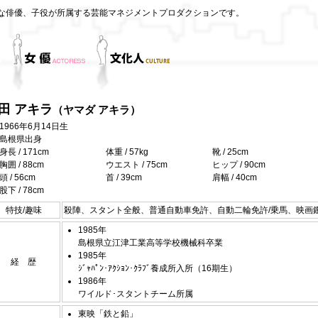
な俳優、子役が所属する芸能マネジメントプロダクションです。
田 アキラ
（ヤマダ アキラ）
1966年6月14日生
島根県出身
身長 / 171cm
体重 / 57kg
靴 / 25cm
胸囲 / 88cm
ウエスト / 75cm
ヒップ / 90cm
頭 / 56cm
首 / 39cm
肩幅 / 40cm
股下 / 78cm
特技/趣味
殺陣、スタント全般、普通自動車免許、自動二輪免許/乗馬、映画
1985年
島根県立江津工業高等学校機械科卒業
1985年
経 歴
ｼﾞｬﾊﾟﾝ･ｱｸｼｮﾝ･ｸﾗﾌﾞ養成所入所（16期生）
1986年
ワイルド･スタントチーム所属
東映「鉄と鉛」