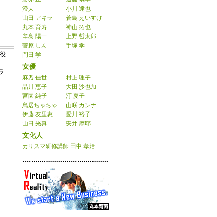
澄人
小川 逹也
山田 アキラ
蒼島 えいすけ
丸本 育寿
神山 拓也
辛島 陽一
上野 哲太郎
菅原 しん
手塚 学
事役
門田 学
女優
ラ
麻乃 佳世
村上 理子
品川 恵子
大田 沙也加
宮園 純子
汀 夏子
鳥居ちゃちゃ
山咲 カンナ
伊藤 友里恵
愛川 裕子
山田 光真
安井 摩耶
文化人
カリスマ研修講師:田中 孝治