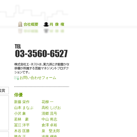
お問い合わせフォーム
鑑賞
俳優
新藤 栄作
花柳 一
山本 まなぶ
高松 しげお
小沢 象
清郷 流号
若林 豪
中山 将志
冨江 洋平
倉澤 卓裕
木谷 匡勝
泉 堅太郎
勝亦 正
遠藤 綱幸