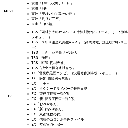
東映「ｱﾅｻﾞｰXX黒いｽﾄｰｶｰ」
東映「ﾅｲﾙ」
MOVIE
東映「実録ﾋｯﾄﾏﾝ-妻その愛-」
東映「釣りｷﾁ三平」
東宝「白い船」
TBS「西村京太郎サスペンス 十津川警部シリーズ」（山下刑
レギュラー）
TBS「３年Ｂ組金八先生Ⅴ～Ⅶ」（高橋良雄介護士役 準レギュ
ー）
TBS「世直し公務員ザ･公証人」
TBS「帰郷」
TBS「医師･円城寺修」
TBS「捜査指揮官水城さや」
TX「警視庁黒豆コンビ」（沢居健作刑事役 レギュラー）
TX「侠客･幡随院長兵衛」
EX「十手人」
EX「タクシードライバーの推理日誌」
EX「警視庁捜査一課9係」
TV
EX「新･警視庁捜査一課9係」
EX「おみやさん」
EX「新･おみやさん」
EX「京都地検の女」
EX「信濃のコロンボ事件ファイル」
EX「監察官羽生宗一」